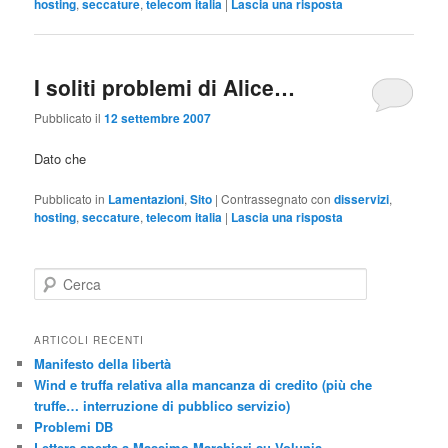
hosting
,
seccature
,
telecom italia
|
Lascia una risposta
I soliti problemi di Alice…
Pubblicato il
12 settembre 2007
Dato che
Pubblicato in
Lamentazioni
,
Sito
|
Contrassegnato con
disservizi
,
hosting
,
seccature
,
telecom italia
|
Lascia una risposta
C
e
r
c
ARTICOLI RECENTI
a
Manifesto della libertà
Wind e truffa relativa alla mancanza di credito (più che
truffe… interruzione di pubblico servizio)
Problemi DB
Lettera aperta a Massimo Marchiori su Volunia