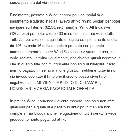
senza passare dal via nel cesso.
Finalmente, passato a Wind, scopro poi una modalità di
pagamento alquanto insolita: avevo attivo “Wind Social” per poter
navigare su Internet (€2.50/settimana) e “Wind All Inclusive”
(12€/mese) per poter avere 400 minuti di chiamate verso tutti.
Tuttavia, pur avendo acquistato e pagato completamente quella
da 12€, avendo 1€ sulla scheda e pertanto non potendo
automaticamente attivare Wind Social da €2.50/settimana, mi
vedo scalato il credito ugualmente, che diventa quindi negativo, e
che in quanto tale non mi consente non solo di navigare (certo,
non ho pagato, mi sembra anche giusto… sebbene tuttavia non
sia invece scontato il fatto che il credito possa diventare
negativo)… ma MI VIENE IMPEDITO DI CHIAMARE,
NONOSTANTE ABBIA PAGATO TALE OFFERTA.
In pratica Wind, ritenendo il cliente moroso, non solo non offre
qualcosa per la quale si è pagato in anticipo in maniera non
completa, ma blocca anche l’erogazione di tutti i servizi invece
precedentemente pagati ed attivi.