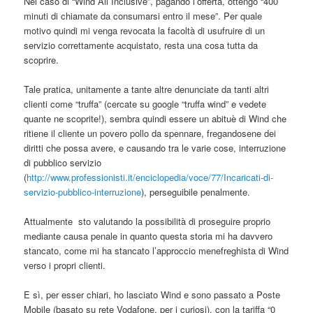
Nel caso di “Wind All Inclusive”, pagando l’offerta, ottengo “400
minuti di chiamate da consumarsi entro il mese”. Per quale
motivo quindi mi venga revocata la facoltà di usufruire di un
servizio correttamente acquistato, resta una cosa tutta da
scoprire.
Tale pratica, unitamente a tante altre denunciate da tanti altri
clienti come “truffa” (cercate su google “truffa wind” e vedete
quante ne scoprite!), sembra quindi essere un abituè di Wind che
ritiene il cliente un povero pollo da spennare, fregandosene dei
diritti che possa avere, e causando tra le varie cose, interruzione
di pubblico servizio
(
http://www.professionisti.it/enciclopedia/voce/77/Incaricati-di-
servizio-pubblico-interruzione
), perseguibile penalmente.
Attualmente sto valutando la possibilità di proseguire proprio
mediante causa penale in quanto questa storia mi ha davvero
stancato, come mi ha stancato l’approccio menefreghista di Wind
verso i propri clienti.
E sì, per esser chiari, ho lasciato Wind e sono passato a Poste
Mobile (basato su rete Vodafone, per i curiosi), con la tariffa “0