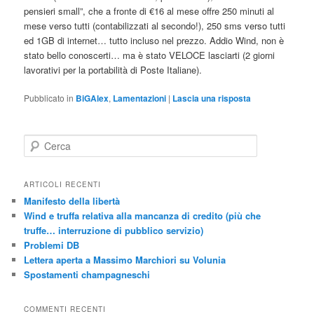
pensieri small”, che a fronte di €16 al mese offre 250 minuti al
mese verso tutti (contabilizzati al secondo!), 250 sms verso tutti
ed 1GB di internet… tutto incluso nel prezzo. Addio Wind, non è
stato bello conoscerti… ma è stato VELOCE lasciarti (2 giorni
lavorativi per la portabilità di Poste Italiane).
Pubblicato in
BiGAlex
,
Lamentazioni
|
Lascia una risposta
C
e
r
c
ARTICOLI RECENTI
a
Manifesto della libertà
Wind e truffa relativa alla mancanza di credito (più che
truffe… interruzione di pubblico servizio)
Problemi DB
Lettera aperta a Massimo Marchiori su Volunia
Spostamenti champagneschi
COMMENTI RECENTI