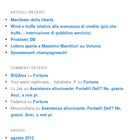
r
c
ARTICOLI RECENTI
a
Manifesto della libertà
Wind e truffa relativa alla mancanza di credito (più che
truffe… interruzione di pubblico servizio)
Problemi DB
Lettera aperta a Massimo Marchiori su Volunia
Spostamenti champagneschi
COMMENTI RECENTI
BiGAlex
su
Fortune
Your worst nightmare... hahahaha :P
su
Fortune
Lu Jak
su
Assistenza allucinante: Portatili Dell? No, grazie.
Anzi, a mai pi
Federica
su
Fortune
Massimiliano
su
Assistenza allucinante: Portatili Dell? No,
grazie. Anzi, a mai pi
ARCHIVI
agosto 2012