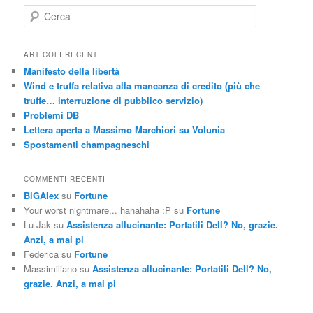
C
e
r
c
ARTICOLI RECENTI
a
Manifesto della libertà
Wind e truffa relativa alla mancanza di credito (più che
truffe… interruzione di pubblico servizio)
Problemi DB
Lettera aperta a Massimo Marchiori su Volunia
Spostamenti champagneschi
COMMENTI RECENTI
BiGAlex
su
Fortune
Your worst nightmare... hahahaha :P
su
Fortune
Lu Jak
su
Assistenza allucinante: Portatili Dell? No, grazie.
Anzi, a mai pi
Federica
su
Fortune
Massimiliano
su
Assistenza allucinante: Portatili Dell? No,
grazie. Anzi, a mai pi