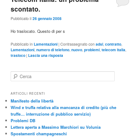
scontato.
Pubblicato il
26 gennaio 2008
Ho traslocato. Questo di per s
Pubblicato in
Lamentazioni
|
Contrassegnato con
adsl
,
contratto
,
Lamentazioni
,
numero di telefono
,
nuovo
,
problemi
,
telecom italia
,
trasloco
|
Lascia una risposta
C
e
r
c
ARTICOLI RECENTI
a
Manifesto della libertà
Wind e truffa relativa alla mancanza di credito (più che
truffe… interruzione di pubblico servizio)
Problemi DB
Lettera aperta a Massimo Marchiori su Volunia
Spostamenti champagneschi