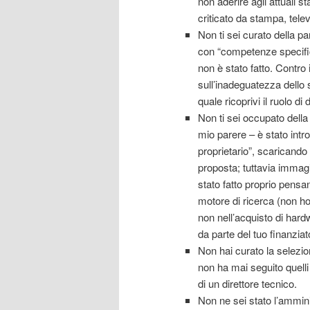
non aderire agli attuali s
criticato da stampa, telev
Non ti sei curato della p
con “competenze specifich
non è stato fatto. Contro 
sull’inadeguatezza dello s
quale ricoprivi il ruolo di 
Non ti sei occupato della 
mio parere – è stato intro
proprietario”, scaricando 
proposta; tuttavia immagi
stato fatto proprio pensa
motore di ricerca (non ho
non nell’acquisto di hard
da parte del tuo finanziat
Non hai curato la selezio
non ha mai seguito quelli 
di un direttore tecnico.
Non ne sei stato l’ammini