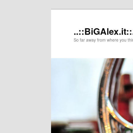
..::BiGAlex.it::
So far away from where you thi