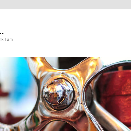
..
nk I am