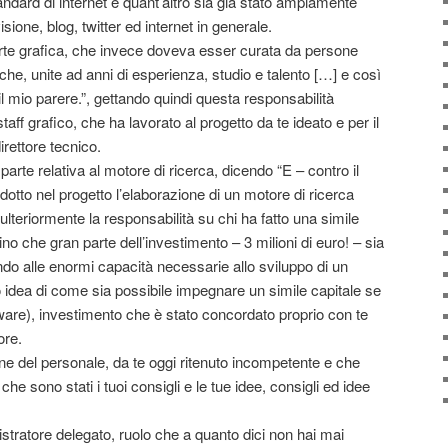
tandard di internet e quant’altro sia già stato ampiamente
isione, blog, twitter ed internet in generale.
arte grafica, che invece doveva esser curata da persone
e, unite ad anni di esperienza, studio e talento […] e così
il mio parere.”, gettando quindi questa responsabilità
taff grafico, che ha lavorato al progetto da te ideato e per il
direttore tecnico.
parte relativa al motore di ricerca, dicendo “E – contro il
dotto nel progetto l’elaborazione di un motore di ricerca
ulteriormente la responsabilità su chi ha fatto una simile
no che gran parte dell’investimento – 3 milioni di euro! – sia
ndo alle enormi capacità necessarie allo sviluppo di un
 idea di come sia possibile impegnare un simile capitale se
ware), investimento che è stato concordato proprio con te
ore.
ne del personale, da te oggi ritenuto incompetente e che
che sono stati i tuoi consigli e le tue idee, consigli ed idee
stratore delegato, ruolo che a quanto dici non hai mai