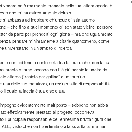
 vedere ed è realmente mancata nella tua lettera aperta, è
 questo che mi ha estremamente deluso.
 si abbassa ad incolpare chiunque gli stia attorno,
sone – che fino a quel momento gli son state vicine, persone
etter da parte per prenderti ogni gloria – ma che ugualmente
, senza pensare minimamente a citarle quantomeno, come
e universitario in un ambito di ricerca.
nte non hai tenuto conto nella tua lettera è che, con la tua
sei creato attorno, adesso non ti è più possibile uscire dal
eato attorno (“recinto per galline” è un termine
 una delle tue metafore), un recinto fatto di responsabilità,
 il quale la faccia è tua e solo tua.
i, e l’impegno evidentemente malriposto – sebbene non abbia
stato effettivamente prestato al progetto, occorreva
 il principale responsabile dell’ennesima brutta figura che
IALE, visto che non ti sei limitato alla sola Italia, ma hai