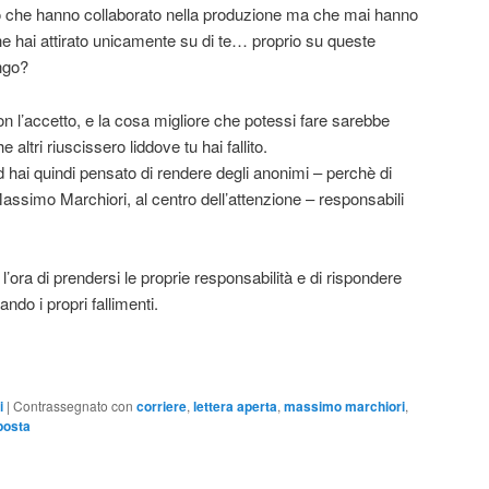
ro che hanno collaborato nella produzione ma che mai hanno
 che hai attirato unicamente su di te… proprio su queste
ango?
 l’accetto, e la cosa migliore che potessi fare sarebbe
e altri riuscissero liddove tu hai fallito.
ed hai quindi pensato di rendere degli anonimi – perchè di
assimo Marchiori, al centro dell’attenzione – responsabili
’ora di prendersi le proprie responsabilità e di rispondere
ndo i propri fallimenti.
i
|
Contrassegnato con
corriere
,
lettera aperta
,
massimo marchiori
,
posta