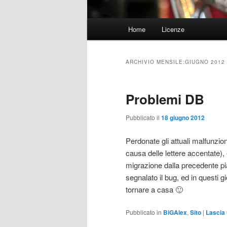
Menu
Home
Licenze
Vai
Vai
principale
al
al
ARCHIVIO MENSILE:
GIUGNO 2012
contenuto
contenuto
Problemi DB
principale
secondario
Pubblicato il
18 giugno 2012
Perdonate gli attuali malfunzi
causa delle lettere accentate), 
migrazione dalla precedente pi
segnalato il bug, ed in questi gi
tornare a casa 🙂
Pubblicato in
BiGAlex
,
Sito
|
Lascia 