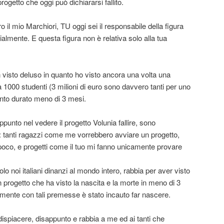
ogetto che oggi può dichiararsi fallito.
ro il mio Marchiori, TU oggi sei il responsabile della figura
almente. E questa figura non è relativa solo alla tua
 visto deluso in quanto ho visto ancora una volta una
a 1000 studenti (3 milioni di euro sono davvero tanti per uno
mento durato meno di 3 mesi.
punto nel vedere il progetto Volunia fallire, sono
: tanti ragazzi come me vorrebbero avviare un progetto,
 poco, e progetti come il tuo mi fanno unicamente provare
o noi italiani dinanzi al mondo intero, rabbia per aver visto
 un progetto che ha visto la nascita e la morte in meno di 3
mente con tali premesse è stato incauto far nascere.
spiacere, disappunto e rabbia a me ed ai tanti che