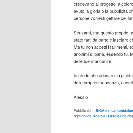
credevano al progetto, a colo
avuto la gloria o la pubblicità
persone vorresti gettare del f
Scusami, ma questo proprio non
stato farti da parte e lasciare ch
Ma tu non accetti i fallimenti, 
anonimi si parla, essendo tu, M
delle tue mancanze.
Io credo che adesso sia giunta l
delle proprie mancanze, accetta
Alessio
Pubblicato in
BiGAlex
,
Lamentazion
repubblica
,
volunia
|
Lascia una ris