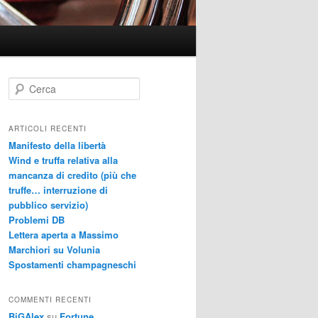
C
e
r
c
ARTICOLI RECENTI
a
Manifesto della libertà
Wind e truffa relativa alla
mancanza di credito (più che
truffe… interruzione di
pubblico servizio)
Problemi DB
Lettera aperta a Massimo
Marchiori su Volunia
Spostamenti champagneschi
COMMENTI RECENTI
BiGAlex
su
Fortune