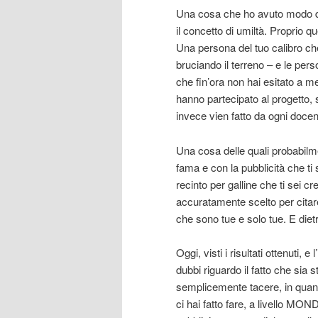
Una cosa che ho avuto modo di
il concetto di umiltà. Proprio
Una persona del tuo calibro che
bruciando il terreno – e le per
che fin’ora non hai esitato a m
hanno partecipato al progetto
invece vien fatto da ogni docent
Una cosa delle quali probabilme
fama e con la pubblicità che ti 
recinto per galline che ti sei cr
accuratamente scelto per citare
che sono tue e solo tue. E dietro
Oggi, visti i risultati ottenut
dubbi riguardo il fatto che sia 
semplicemente tacere, in quanto
ci hai fatto fare, a livello MOND