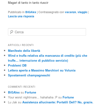
Magari di tanto in tanto riuscir
Pubblicato in
BiGAlex
|
Contrassegnato con
vacanze
,
viaggio
|
Lascia una risposta
C
e
r
c
ARTICOLI RECENTI
a
Manifesto della libertà
Wind e truffa relativa alla mancanza di credito (più che
truffe… interruzione di pubblico servizio)
Problemi DB
Lettera aperta a Massimo Marchiori su Volunia
Spostamenti champagneschi
COMMENTI RECENTI
BiGAlex
su
Fortune
Your worst nightmare... hahahaha :P
su
Fortune
Lu Jak
su
Assistenza allucinante: Portatili Dell? No, grazie.