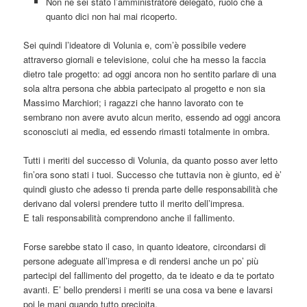
Non ne sei stato l’amministratore delegato, ruolo che a
quanto dici non hai mai ricoperto.
Sei quindi l’ideatore di Volunia e, com’è possibile vedere
attraverso giornali e televisione, colui che ha messo la faccia
dietro tale progetto: ad oggi ancora non ho sentito parlare di una
sola altra persona che abbia partecipato al progetto e non sia
Massimo Marchiori; i ragazzi che hanno lavorato con te
sembrano non avere avuto alcun merito, essendo ad oggi ancora
sconosciuti ai media, ed essendo rimasti totalmente in ombra.
Tutti i meriti del successo di Volunia, da quanto posso aver letto
fin’ora sono stati i tuoi. Successo che tuttavia non è giunto, ed è’
quindi giusto che adesso ti prenda parte delle responsabilità che
derivano dal volersi prendere tutto il merito dell’impresa.
E tali responsabilità comprendono anche il fallimento.
Forse sarebbe stato il caso, in quanto ideatore, circondarsi di
persone adeguate all’impresa e di rendersi anche un po’ più
partecipi del fallimento del progetto, da te ideato e da te portato
avanti. E’ bello prendersi i meriti se una cosa va bene e lavarsi
poi le mani quando tutto precipita.