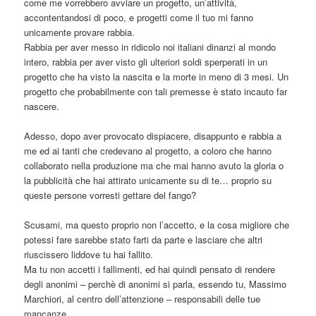
come me vorrebbero avviare un progetto, un’attività,
accontentandosi di poco, e progetti come il tuo mi fanno
unicamente provare rabbia.
Rabbia per aver messo in ridicolo noi italiani dinanzi al mondo
intero, rabbia per aver visto gli ulteriori soldi sperperati in un
progetto che ha visto la nascita e la morte in meno di 3 mesi. Un
progetto che probabilmente con tali premesse è stato incauto far
nascere.
Adesso, dopo aver provocato dispiacere, disappunto e rabbia a
me ed ai tanti che credevano al progetto, a coloro che hanno
collaborato nella produzione ma che mai hanno avuto la gloria o
la pubblicità che hai attirato unicamente su di te… proprio su
queste persone vorresti gettare del fango?
Scusami, ma questo proprio non l’accetto, e la cosa migliore che
potessi fare sarebbe stato farti da parte e lasciare che altri
riuscissero liddove tu hai fallito.
Ma tu non accetti i fallimenti, ed hai quindi pensato di rendere
degli anonimi – perchè di anonimi si parla, essendo tu, Massimo
Marchiori, al centro dell’attenzione – responsabili delle tue
mancanze.