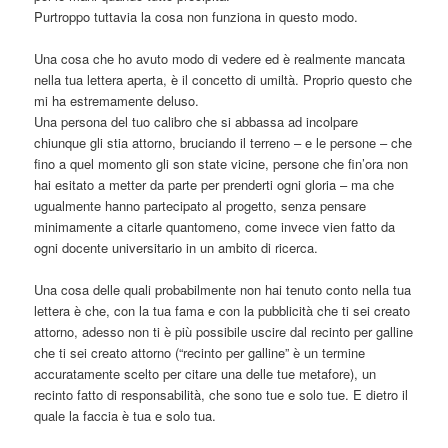
Purtroppo tuttavia la cosa non funziona in questo modo.
Una cosa che ho avuto modo di vedere ed è realmente mancata
nella tua lettera aperta, è il concetto di umiltà. Proprio questo che
mi ha estremamente deluso.
Una persona del tuo calibro che si abbassa ad incolpare
chiunque gli stia attorno, bruciando il terreno – e le persone – che
fino a quel momento gli son state vicine, persone che fin’ora non
hai esitato a metter da parte per prenderti ogni gloria – ma che
ugualmente hanno partecipato al progetto, senza pensare
minimamente a citarle quantomeno, come invece vien fatto da
ogni docente universitario in un ambito di ricerca.
Una cosa delle quali probabilmente non hai tenuto conto nella tua
lettera è che, con la tua fama e con la pubblicità che ti sei creato
attorno, adesso non ti è più possibile uscire dal recinto per galline
che ti sei creato attorno (“recinto per galline” è un termine
accuratamente scelto per citare una delle tue metafore), un
recinto fatto di responsabilità, che sono tue e solo tue. E dietro il
quale la faccia è tua e solo tua.