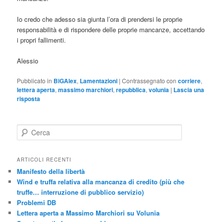
Io credo che adesso sia giunta l’ora di prendersi le proprie
responsabilità e di rispondere delle proprie mancanze, accettando
i propri fallimenti.
Alessio
Pubblicato in
BiGAlex
,
Lamentazioni
|
Contrassegnato con
corriere
,
lettera aperta
,
massimo marchiori
,
repubblica
,
volunia
|
Lascia una
risposta
C
e
r
c
ARTICOLI RECENTI
a
Manifesto della libertà
Wind e truffa relativa alla mancanza di credito (più che
truffe… interruzione di pubblico servizio)
Problemi DB
Lettera aperta a Massimo Marchiori su Volunia