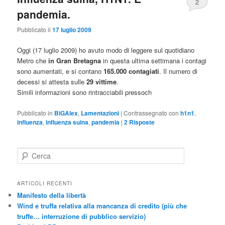
2
pandemia.
Pubblicato il
17 luglio 2009
Oggi (17 luglio 2009) ho avuto modo di leggere sul quotidiano
Metro che
in Gran Bretagna
in questa ultima settimana i contagi
sono aumentati, e si contano
165.000 contagiati
. Il numero di
decessi si attesta sulle
29 vittime
.
Simili informazioni sono rintracciabili pressoch
Pubblicato in
BiGAlex
,
Lamentazioni
|
Contrassegnato con
h1n1
,
influenza
,
influenza suina
,
pandemia
|
2
Risposte
C
e
r
c
ARTICOLI RECENTI
a
Manifesto della libertà
Wind e truffa relativa alla mancanza di credito (più che
truffe… interruzione di pubblico servizio)