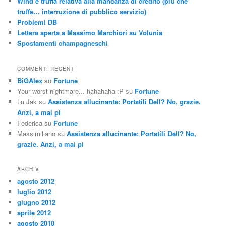
Wind e truffa relativa alla mancanza di credito (più che
truffe… interruzione di pubblico servizio)
Problemi DB
Lettera aperta a Massimo Marchiori su Volunia
Spostamenti champagneschi
COMMENTI RECENTI
BiGAlex
su
Fortune
Your worst nightmare... hahahaha :P
su
Fortune
Lu Jak
su
Assistenza allucinante: Portatili Dell? No, grazie.
Anzi, a mai pi
Federica
su
Fortune
Massimiliano
su
Assistenza allucinante: Portatili Dell? No,
grazie. Anzi, a mai pi
ARCHIVI
agosto 2012
luglio 2012
giugno 2012
aprile 2012
agosto 2010