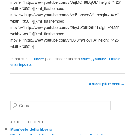
movie=”http://www.youtube.com/v/JnjMOH8DqOk” height=”425″
width=”350″ /][kml_flashembed
movie=”http://www.youtube.com/v/zxEi3h5vqAY” height=”425″
width=”350″ /][kml_flashembed
movie=”http://www.youtube.com/v/2hyJIZ0tEGE” height=”425″
width=”350″ /][kml_flashembed
movie=”http://www.youtube.com/v/U6j0myFovHA” height=”425″
width=”350″ /]
Pubblicato in
Ridere
|
Contrassegnato con
risate
,
youtube
|
Lascia
una risposta
Navigazione
Articoli più recenti
→
articolo
C
e
r
c
ARTICOLI RECENTI
a
Manifesto della libertà