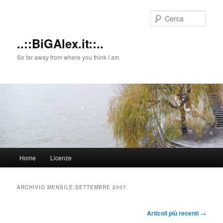
Cerca
..::BiGAlex.it::..
So far away from where you think I am
Menu
Home
Licenze
Vai
Vai
principale
al
al
ARCHIVIO MENSILE:
SETTEMBRE 2007
contenuto
contenuto
Navigazione
Articoli più recenti
→
articolo
principale
secondario